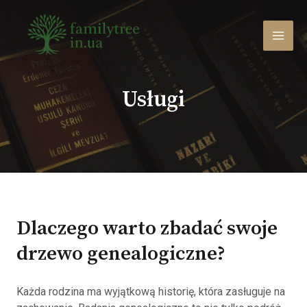
Przejdź
do
treści
MEN
GŁÓ
Usługi
Dlaczego warto zbadać swoje
drzewo genealogiczne?
Każda rodzina ma wyjątkową historię, która zasługuje na