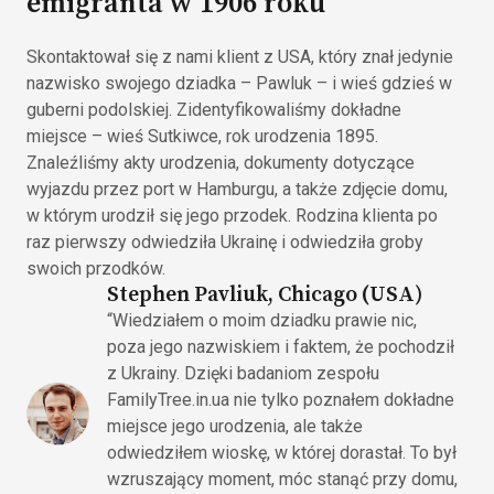
emigranta w 1906 roku
Skontaktował się z nami klient z USA, który znał jedynie
nazwisko swojego dziadka – Pawluk – i wieś gdzieś w
guberni podolskiej. Zidentyfikowaliśmy dokładne
miejsce – wieś Sutkiwce, rok urodzenia 1895.
Znaleźliśmy akty urodzenia, dokumenty dotyczące
wyjazdu przez port w Hamburgu, a także zdjęcie domu,
w którym urodził się jego przodek. Rodzina klienta po
raz pierwszy odwiedziła Ukrainę i odwiedziła groby
swoich przodków.
Stephen Pavliuk, Chicago (USA)
“Wiedziałem o moim dziadku prawie nic,
poza jego nazwiskiem i faktem, że pochodził
z Ukrainy. Dzięki badaniom zespołu
FamilyTree.in.ua nie tylko poznałem dokładne
miejsce jego urodzenia, ale także
odwiedziłem wioskę, w której dorastał. To był
wzruszający moment, móc stanąć przy domu,