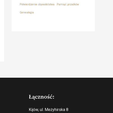
Potwierdzenie obywatelstwa
Pamięć przodków
Genealogia
Łączność:
Kijów, ul. Meżyhirska 8