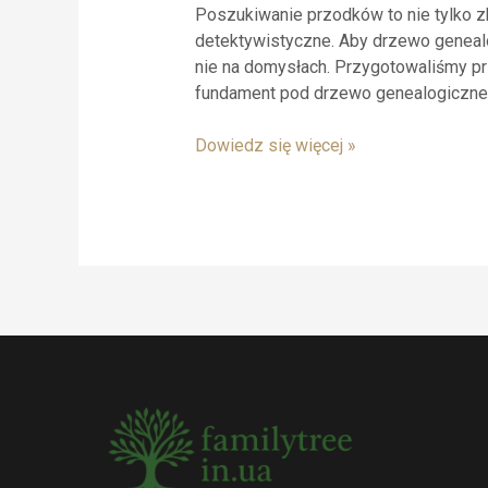
Poszukiwanie przodków to nie tylko z
detektywistyczne. Aby drzewo genealog
nie na domysłach. Przygotowaliśmy pr
fundament pod drzewo genealogiczne
Budowanie
Dowiedz się więcej »
drzewa
genealogicznego:
od
czego
zacząć
samodzielne
badania