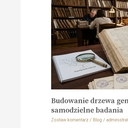
Budowanie drzewa gene
samodzielne badania
Zostaw komentarz
/
Blog
/
administra