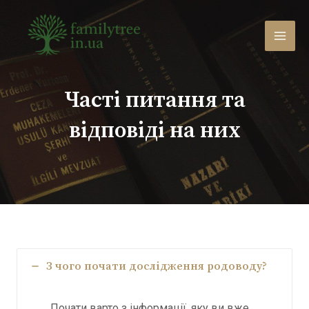
Перейти
до
вмісту
MAI
MEN
Часті питання та
відповіді на них
З чого почати дослідження родоводу?
Почати варто з інформації, яку ви вже